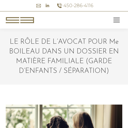
Mail
Linkedin
450-286-4116
page
page
opens
opens
in
in
new
new
LE RÔLE DE L’AVOCAT POUR Me
window
window
BOILEAU DANS UN DOSSIER EN
MATIÈRE FAMILIALE (GARDE
D’ENFANTS / SÉPARATION)